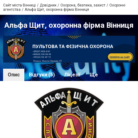
Сайт міста Вінниці
Довідник
Охорона, безпека, захист
Охоронні
агентства
Альфа Щит, охоронна фірма Вінниця
Альфа Щит, охоронна фірма Вінниця
Опис
Відгуки (5)
Ліцезії
Ще