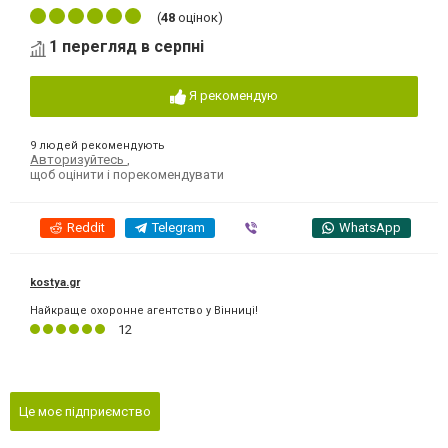
(
48
оцінок)
1 перегляд в серпні
Я рекомендую
9 людей рекомендують
Авторизуйтесь
,
щоб оцінити і порекомендувати
Reddit
Telegram
Viber
WhatsApp
kostya.gr
Найкраще охоронне агентство у Вінниці!
12
Це моє підприємство